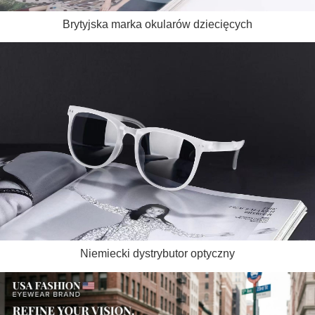
Brytyjska marka okularów dziecięcych
Niemiecki dystrybutor optyczny