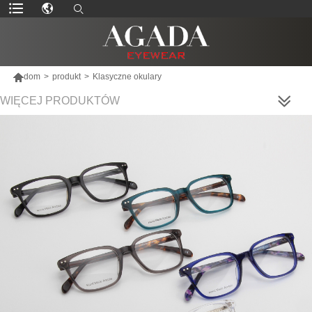

dom
>
produkt
>
Klasyczne okulary
WIĘCEJ PRODUKTÓW