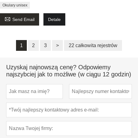
Okulary unisex

Send Email
Detale
1
2
3
>
22 całkowita rejestrów
Uzyskaj najnowszą cenę? Odpowiemy
najszybciej jak to możliwe (w ciągu 12 godzin)