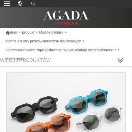

dom
>
produkt
>
Modne okulary
>
Modne okulary przeciwsłoneczne dla dorosłych
>
Spersonalizowane zaprojektowane męskie okulary przeciwsłoneczne z
polaryzacją
WIĘCEJ PRODUKTÓW