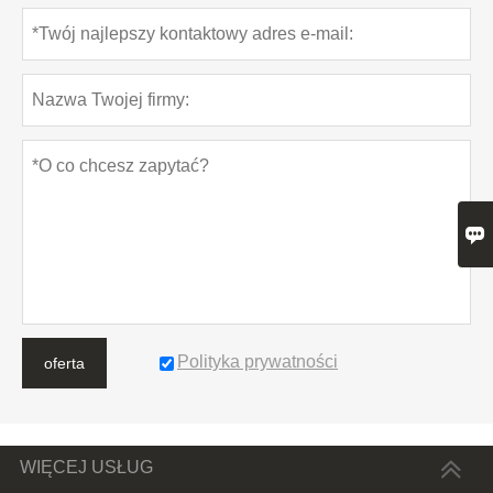

Polityka prywatności
oferta
WIĘCEJ USŁUG