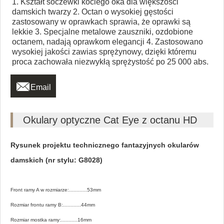
1. Kształt soczewki kociego oka dla większości
damskich twarzy 2. Octan o wysokiej gęstości
zastosowany w oprawkach sprawia, że ​​oprawki są
lekkie 3. Specjalne metalowe zauszniki, ozdobione
octanem, nadają oprawkom elegancji 4. Zastosowano
wysokiej jakości zawias sprężynowy, dzięki któremu
proca zachowała niezwykłą sprężystość po 25 000 abs.

Email
Okulary optyczne Cat Eye z octanu HD
Rysunek projektu technicznego fantazyjnych okularów
damskich (nr stylu: G8028)
Front ramy A w rozmiarze:............53mm
Rozmiar frontu ramy B:............44mm
Rozmiar mostka ramy:...........16mm