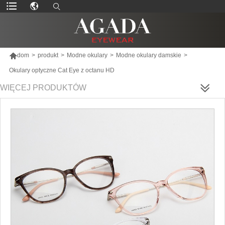

dom
>
produkt
>
Modne okulary
>
Modne okulary damskie
>
Okulary optyczne Cat Eye z octanu HD
WIĘCEJ PRODUKTÓW