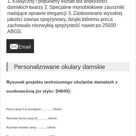
1. Klasyczny i popularny kształt dla większości
damskich twarzy 2. Specjalne monoblokowe zauszniki
nadające oprawie elegancji 3. Zastosowano wysokiej
jakości zawias sprężynowy, dzięki któremu proca
zachowała niezwykłą sprężystość nawet po 25000
ABGS.

Email
Personalizowane okulary damskie
Rysunek projektu technicznego okularów damskich z
osobowością (nr stylu: D4043):
Front ramy A w rozmiarze:............53mm
Rozmiar frontu ramy B:...........40mm
Rozmiar mostka ramy:...........18mm