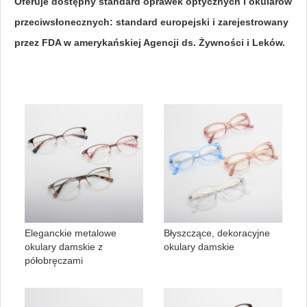
Oferuje dostępny standard oprawek optycznych i okularów
przeciwsłonecznych: standard europejski i zarejestrowany
przez FDA w amerykańskiej Agencji ds. Żywności i Leków.
Eleganckie metalowe
Błyszczące, dekoracyjne
okulary damskie z
okulary damskie
półobręczami