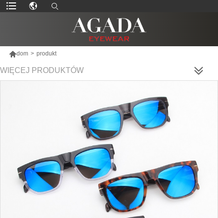

dom
>
produkt
WIĘCEJ PRODUKTÓW