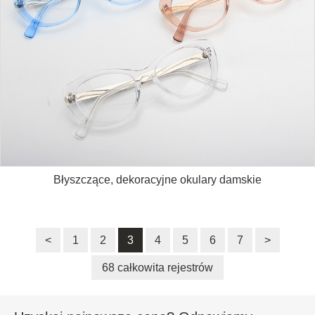
Błyszczące, dekoracyjne okulary damskie
<
1
2
3
4
5
6
7
>
68 całkowita rejestrów