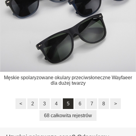
Męskie spolaryzowane okulary przeciwsłoneczne Wayfaeer
dla dużej twarzy
<
2
3
4
5
6
7
8
>
68 całkowita rejestrów