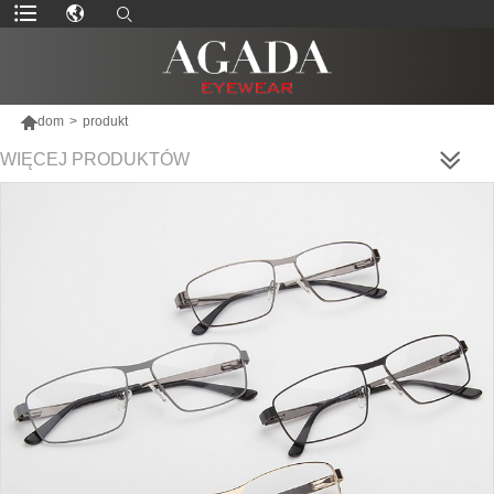

dom
>
produkt
WIĘCEJ PRODUKTÓW